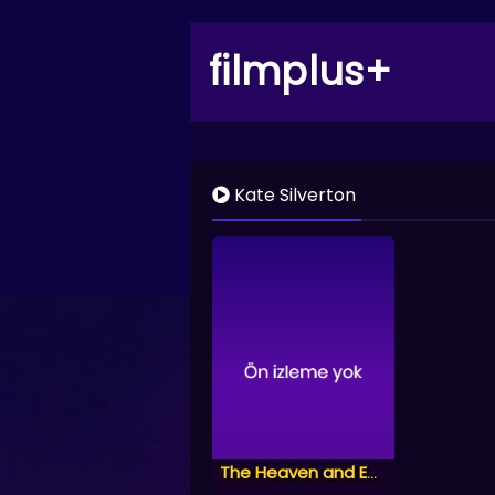
filmplus+
Kate Silverton
The Heaven and Earth Show