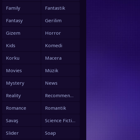
Family
Fantastik
Fantasy
Gerilim
Gizem
Horror
Kids
Komedi
Korku
Macera
Movies
Müzik
Mystery
News
Reality
Recommended
Romance
Romantik
Savaş
Science Fiction
Slider
Soap